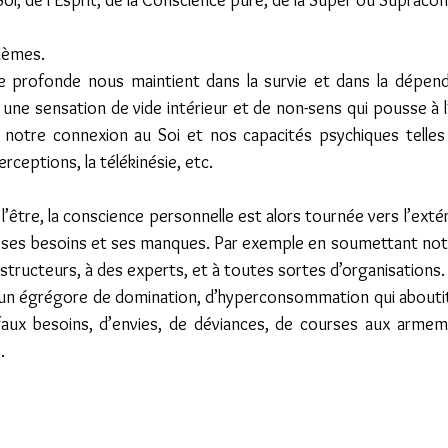
oi, de l’Esprit, de la Conscience pure, de la Super ou Supracon
lèmes.
re profonde nous maintient dans la survie et dans la dépenda
une sensation de vide intérieur et de non-sens qui pousse à l
notre connexion au Soi et nos capacités psychiques telles qu
perceptions, la télékinésie, etc.
 l’être, la conscience personnelle est alors tournée vers l’exté
 ses besoins et ses manques. Par exemple en soumettant notr
nstructeurs, à des experts, et à toutes sortes d’organisations.
un égrégore de domination, d’hyperconsommation qui aboutit à
aux besoins, d’envies, de déviances, de courses aux armeme
.