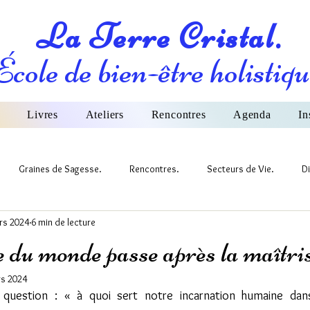
La Terre Cristal.
École de bien-être holistiqu
Livres
Ateliers
Rencontres
Agenda
In
Graines de Sagesse.
Rencontres.
Secteurs de Vie.
Di
rs 2024
6 min de lecture
ivers et Nature
 du monde passe après la maîtrise
s 2024
 question : « à quoi sert notre incarnation humaine da