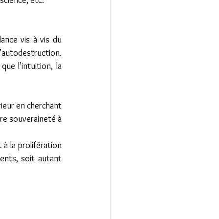
science, etc.
nce vis à vis du 
’autodestruction. 
e l’intuition, la 
rieur en cherchant 
e souveraineté à 
 
 la prolifération 
nts, soit autant 