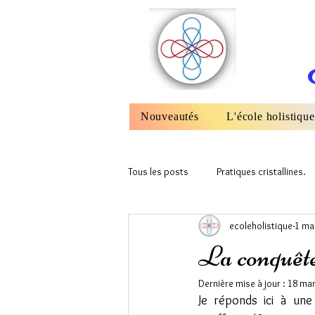
Nouveautés
L'école holistique
Tous les posts
Pratiques cristallines.
ecoleholistique
1 ma
Cristaux et Flammes Sacrés.
Un
La conquête
Dernière mise à jour :
18 mar
Je réponds ici à une