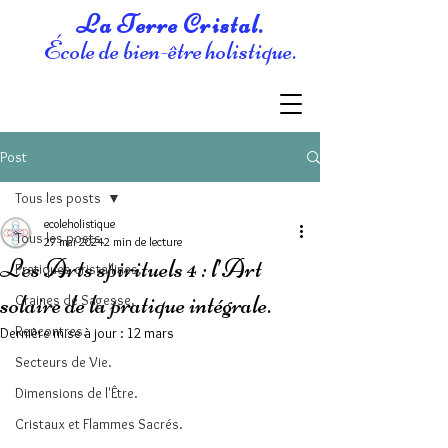
La Terre Cristal.
École de bien-être holistique.
Post
Tous les posts
ecoleholistique
Tous les posts
27 mai 2024
2 min de lecture
Les Arts spirituels 4 : l’Art
Pratiques cristallines.
solaire de la pratique intégrale.
Graines de Sagesse.
Rencontres.
Dernière mise à jour :
12 mars
Secteurs de Vie.
Dimensions de l'Être.
Cristaux et Flammes Sacrés.