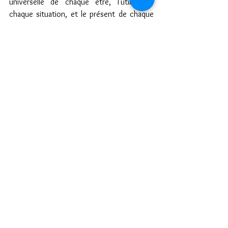
universelle de chaque être, l'utilité de 
chaque situation, et le présent de chaque 
instant.
Pratiques cristallines.
Voir tout
Posts récents