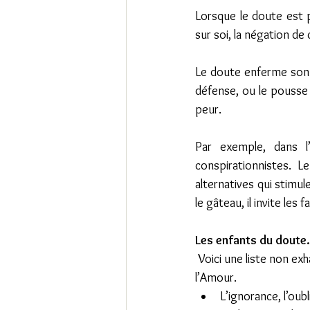
Lorsque le doute est pr
sur soi, la négation de 
Le doute enferme son 
défense, ou le pousse v
peur.
Par exemple, dans l
conspirationnistes. L
alternatives qui stimule
le gâteau, il invite les
Les enfants du doute.
 Voici une liste non exhaustive de ce qu’engendre la perte de notre connexion au Soi, à la Vérité et à 
l’Amour.
L’ignorance, l’oubli