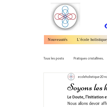
Nouveautés
L'école holistique
Tous les posts
Pratiques cristallines.
ecoleholistique
20 n
Cristaux et Flammes Sacrés.
Un
Soyons les h
Le Doute, l’Initiation e
Nous allons devoir aff