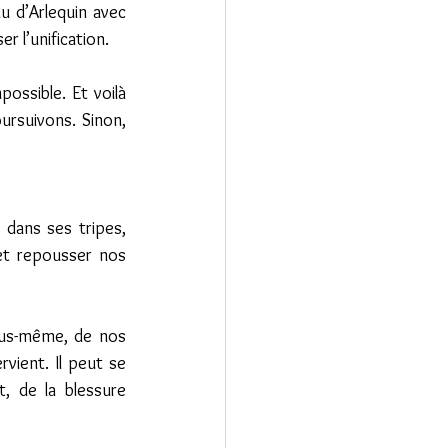
 d’Arlequin avec 
r l’unification. 
ossible. Et voilà 
oursuivons. Sinon, 
 dans ses tripes, 
et repousser nos 
ous-même, de nos 
vient. Il peut se 
 de la blessure 