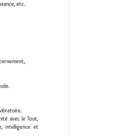
issance, etc.
scernement, 
tude.
ibratoire.
nité avec le Tout, 
 intelligence et 