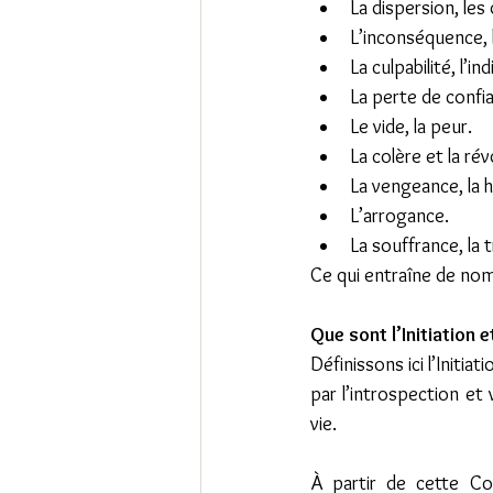
La dispersion, le
L’inconséquence, l
La culpabilité, l’ind
La perte de confian
Le vide, la peur.
La colère et la rév
La vengeance, la h
L’arrogance.
La souffrance, la t
Ce qui entraîne de no
Que sont l’Initiation e
Définissons ici l’Initia
par l’introspection et
vie.  
À partir de cette Con