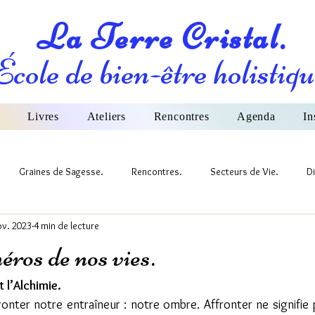
La Terre Cristal.
École de bien-être holistiqu
Livres
Ateliers
Rencontres
Agenda
In
Graines de Sagesse.
Rencontres.
Secteurs de Vie.
Di
ov. 2023
4 min de lecture
ivers et Nature
éros de nos vies.
t l’Alchimie.
ronter notre entraîneur : notre ombre. Affronter ne signifie p