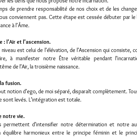
ver les défis que nous propose notre incarnation.  
mps de prendre responsabilité de nos choix et de les changer 
nous conviennent pas. Cette étape est cessée débuter par le 
sance à l’Âme.
: l’Air et l’ascension.
iveau est celui de l’élévation, de l’Ascension qui consiste, c
ire, à manifester notre Être véritable pendant l’incarnat
me de l’Air, la troisième naissance.
la fusion.
out notion d’ego, de moi séparé, disparaît complètement. Tous 
e sont levés. L’intégration est totale.
 notre vie.
s permettent d’intensifier notre détermination et notre au
n équilibre harmonieux entre le principe féminin et le princ