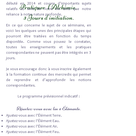
débuté en 2014 et couvre d’importants sujets
Pratiquer l'Alchimie.
relatifs au sens de notre vie ainsi que notre
reliance à notre nature profonde.
3 Jours d'initiation.
En ce qui concerne le sujet de ce séminaire, en
voici les quelques unes des principales étapes qui
pourront être traitées en fonction du temps
disponible. Comme vous pouvez le constater,
toutes les enseignements et les pratiques
correspondantes ne peuvent pas être intégrés en 3
jours.
Je vous encourage donc à vous inscrire également
à la formation continue des mercredis qui permet
de reprendre et d’approfondir les notions
correspondantes.
Le programme prévisionnel indicatif :
Ajustez-vous avec les 4 Éléments.
Ajustez-vous avec l’Élément Terre.
Ajustez-vous avec l’Élément Eau.
Ajustez-vous avec l’Élément Air.
Ajustez-vous avec l’Élément Feu.