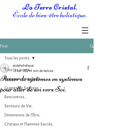
La Terre Cristal.
École de bien-être holistique.
Post
Tous les posts
ecoleholistique
Tous les posts
11 avr. 2024
9 min de lecture
Passer de systèmes en systèmes
Pratiques cristallines.
pour aller de soi vers Soi.
Graines de Sagesse.
Rencontres.
Secteurs de Vie.
Dimensions de l'Être.
Cristaux et Flammes Sacrés.