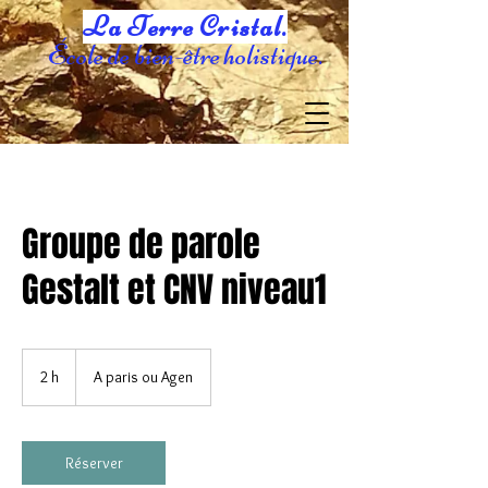
La Terre Cristal.
École de bien-être holistique.
Groupe de parole
Gestalt et CNV niveau1
2 h
2
A paris ou Agen
h
Réserver