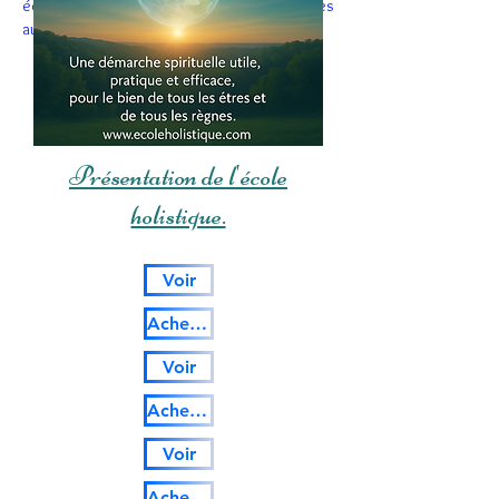
éclaire autant votre propre vie que celle des
autres.
Présentation de l'école
holistique.
Voir
Acheter
Voir
Acheter
Voir
Acheter