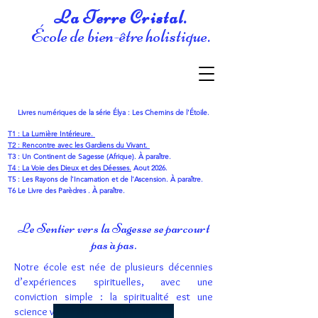
La Terre Cristal.
École de bien-être holistique.
Livres numériques de la série
É
lya : Les Chemins de l'
É
toile.
T1 : La Lumière Intérieure.
T2 :
Rencontre avec les Gardiens du Vivant
.
T3 : Un Continent de Sagesse (Afrique). À paraître.
T4 : La Voie des Dieux et des Déesses.
Aout 2026.
T5 : Les Rayons de l'Incarnation et de l'Ascension. À paraître.
T6 Le Livre des Parèdres . À paraître.
Le Sentier vers la Sagesse se parcourt
pas à pas.
Notre école est née de plusieurs décennies
d’expériences spirituelles, avec une
conviction simple : la spiritualité est une
science vivante de la sagesse.