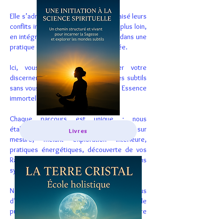
Elle s’adresse à ceux qui ont déjà apaisé leurs
conflits intérieurs et souhaitent aller plus loin,
en intégrant Matière, Âme et Esprit dans une
pratique claire, structurée et sécurisée.
Ici, vous apprenez à développer votre
discernement, à explorer les mondes subtils
sans vous perdre, et à incarner votre Essence
immortelle.
Chaque parcours est unique : nous
établissons avec vous un programme sur
Livres
mesure, mêlant exploration intérieure,
pratiques énergétiques, découverte de vos
Rayons d’incarnation et constellations
systémiques archétypales.
Notre but est pouvoir vivre dans plus
d’intégrité, de souveraineté, de paix et de
puissance sacrée; pour que votre lumière