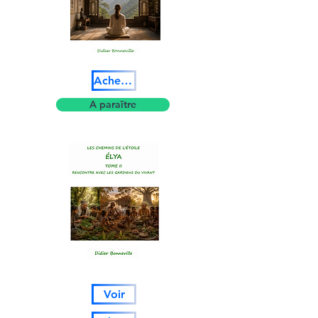
Acheter
A paraître
Voir